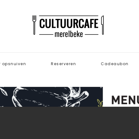
r opsnuiven
Reserveren
Cadeaubon